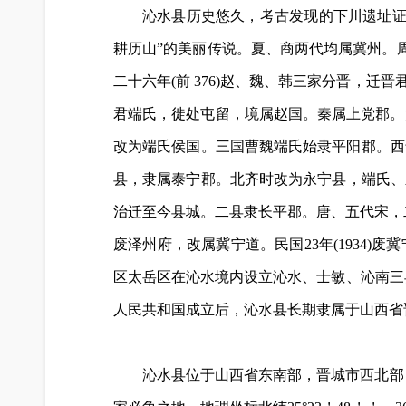
沁水县历史悠久，考古发现的下川遗址证明
耕历山”的美丽传说。夏、商两代均属冀州。周
二十六年(前 376)赵、魏、韩三家分晋，迁
君端氏，徙处屯留，境属赵国。秦属上党郡。汉高
改为端氏侯国。三国曹魏端氏始隶平阳郡。西
县，隶属泰宁郡。北齐时改为永宁县，端氏、永
治迁至今县城。二县隶长平郡。唐、五代宋，二
废泽州府，改属冀宁道。民国23年(1934)
区太岳区在沁水境内设立沁水、士敏、沁南三县。
人民共和国成立后，沁水县长期隶属于山西省晋
沁水县位于山西省东南部，晋城市西北部，