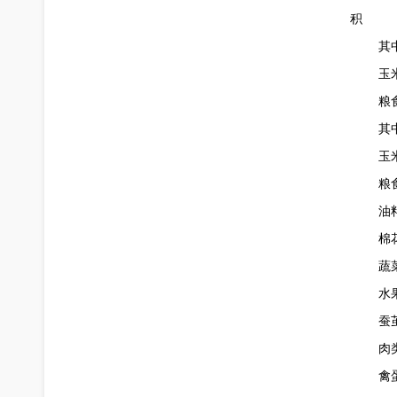
积
其
玉
粮
其
玉
粮
油
棉
蔬
水
蚕
肉
禽