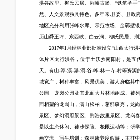
洪谷故里、柳氏民居、湘峪古堡、“铁笔圣手
然、人文景观独具特色。多年来,县委、县政
地区充分利用张峰水库、示范牧场、金郭壁银
历山舜王坪、东西峡、白云洞、柳氏民居、荆
2017年1月经林业部批准设立“山西太行
体片区太行洪谷，位于土沃乡南阳村
，
是五
天。有山-潭-溪-瀑-洞-谷-峰-林一寺-
域宽广，树种丰富，风景优美
，
游人身临其
公园、龙岗公园及其北面大片林地组成。被列
西相望的龙岗山，满山松柏，葱郁森秀
，
龙
景区、梦幻洞府景区、荆浩故里景区、龙岗春
是以生态休闲、徒步探险、极限运动等
；
研学
画交流、写生培训；森林康养度假游，主打