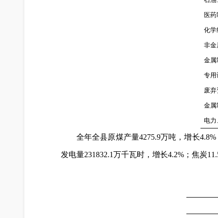
医药
化学
非金
金属
专用
废弃
金属
电力
全年全县原煤产量4275.9万吨，增长4.8%
发电量231832.1万千瓦时，增长4.2%；焦炭11