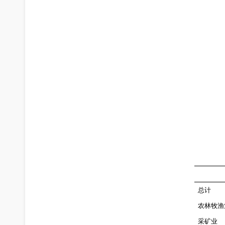
总
计
农林牧渔
采矿业