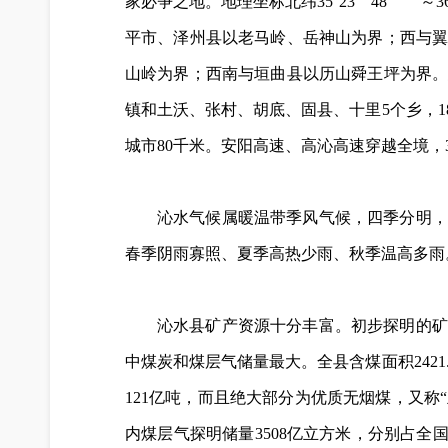
家必争之地。地理坐标北纬35°23＇48＇＇～3
平市、泽州县以老马岭、岳神山为界；西与
山岭为界；西南与垣曲县以历山舜王坪为界。总
镇和土沃、张村、胡底、固县、十里5个乡，182
城市80千米。
安阳高速、高沁高速穿越全境，3
沁水气候属暖温带季风气候，四季分明，
春季阴雨寡照、夏季高热少雨、秋季温高多雨。年平均
沁水县矿产资源十分丰富。初步探明的矿
中煤炭和煤层气储量最大。全县含煤面积2421.
121亿吨，而且绝大部分为优质无烟煤，又称“兰
内煤层气探明储量3508亿立方米，分别占全国探明