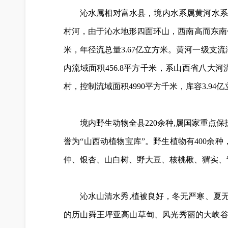
沁水属相对富水县，境内水系属黄河水系
村河，由于沁水地形四面环山，西南高而东南低
米，年径流总量3.67亿立方米。黄河一级支
内流域面积456.8平方千米，系山西省八
村，控制流域面积4990平方千米，库容3.
境内野生动物全县220余种,属国家重点
誉为“山西动植物宝库”。野生植物有400余
仲、银杏、山白树、野大豆、核桃楸、猬实、
沁水山清水秀,植被良好
，
冬无严寒、夏无
的历山舜王坪亚高山草甸、风光秀丽的大峡谷