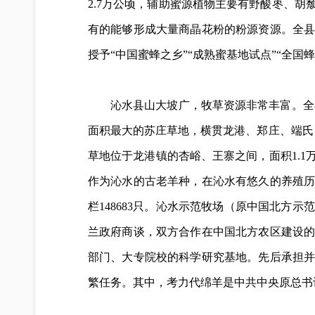
2.7万公顷，辅助蜜源植物主要有野酸枣、
有的能够形成大量商晶花粉的粉源资源。全县
授予“中国蜜蜂之乡”“成熟蜜基地试点”“全国
沁水县山大坡广，牧草资源非常丰富。全县
面积最大的苏庄草地，横贯龙港、郑庄、端氏、
草地位于龙港镇的杏峪、王寨之间，面积1.1
作为沁水的古老羊种，在沁水有悠久的养殖历史
栏148683只。沁水示范牧场（原中国北方
兰政府商谈，双方合作在中国北方农区建设的
部门、大专院校的科学研究基地。先后承担
繁任务。其中，考力代绵羊是中共中央原总书