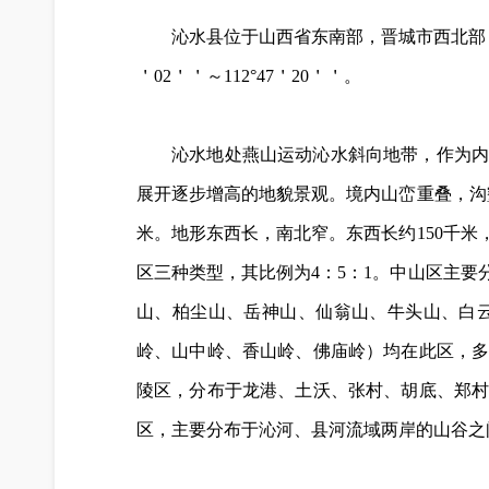
沁水县位于山西省东南部，晋城市西北部，地处
＇02＇＇～112°47＇20＇＇。
沁水地处燕山运动沁水斜向地带，作为内
展开逐步增高的地貌景观。境内山峦重叠，沟壑
米。地形东西长，南北窄。东西长约150千
区三种类型，其比例为4：5：1。中山区主
山、柏尘山、岳神山、仙翁山、牛头山、白
岭、山中岭、香山岭、佛庙岭）均在此区，多
陵区，分布于龙港、土沃、张村、胡底、郑村
区，主要分布于沁河、县河流域两岸的山谷之