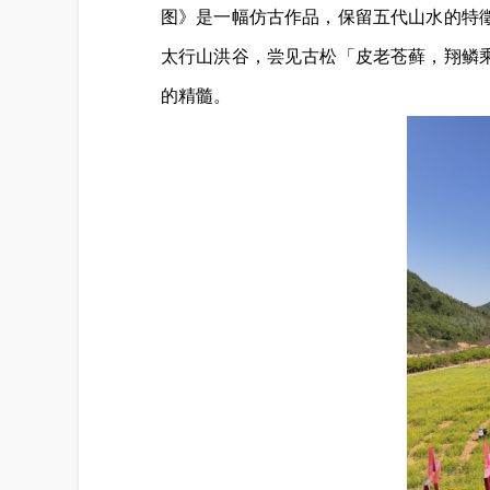
图》是一幅仿古作品，保留五代山水的特
太行山洪谷，尝见古松「皮老苍藓，翔鳞
的精髓。