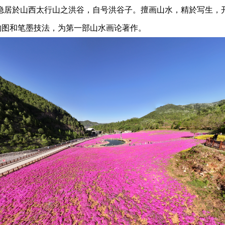
隐居於山西太行山之洪谷，自号洪谷子。擅画山水，精於写生，
构图和笔墨技法，为第一部山水画论著作。