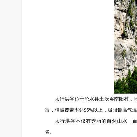
太行洪谷位于沁水县土沃乡南阳村，
富，植被覆盖率达95%以上，极限最高气
太行洪谷不仅有秀丽的自然山水，
名。