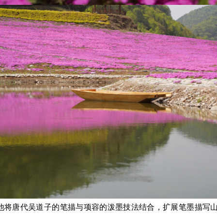
他将唐代吴道子的笔描与项容的泼墨技法结合，扩展笔墨描写山