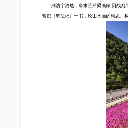
荆浩字浩然，唐末至后梁画家,因战乱
曾撰《笔法记》一书，论山水画的构思、