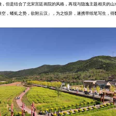
徵，但是结合了北宋宫廷画院的风格，再现与隐逸主题相关的山
乘空，蟠虬之势，欲附云汉」，为之惊异，遂携带纸笔写生，得