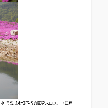
水,演变成永恒不朽的巨碑式山水。《匡庐