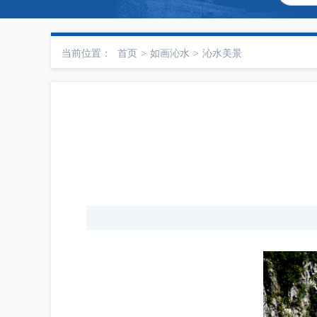
当前位置：
首页
>
如画沁水
>
沁水美景