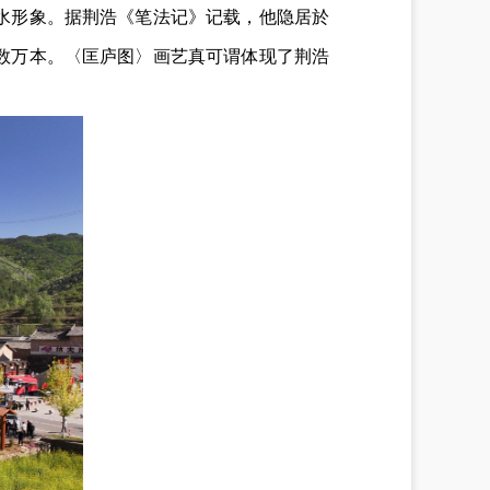
水形象。据荆浩《笔法记》记载，他隐居於
数万本。〈匡庐图〉画艺真可谓体现了荆浩