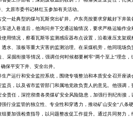
委、太原市委书记林红玉参加有关活动。
一处典型的煤与瓦斯突出矿井。卢东亮按要求穿戴好下井装
轮车进入巷道后，他询问井下交通运输情况，要求严格运输作业
设使用情况，察看瓦斯等监测感应器布点设置，沿着液压支架观
、透水、顶板等重大灾害的监测治理。在采煤机旁，他同现场负
造、采掘衔接等情况，强调任何时候都要树牢“两个至上”理念，
，确保平安下井、安全出井。
产运行和安全监控系统，围绕专项整治和本质安全召开座谈
安监员，以及省市监管部门和属地党政负责人的意见。他强调，
安全责任，深挖彻查各类煤矿安全风险隐患，加强行刑纪衔接，以
增强行业监管的独立性、专业性和穿透力，推动矿山安全“八条
查组要加强检查指导，以问题整改促工作提升。通过共同努力，