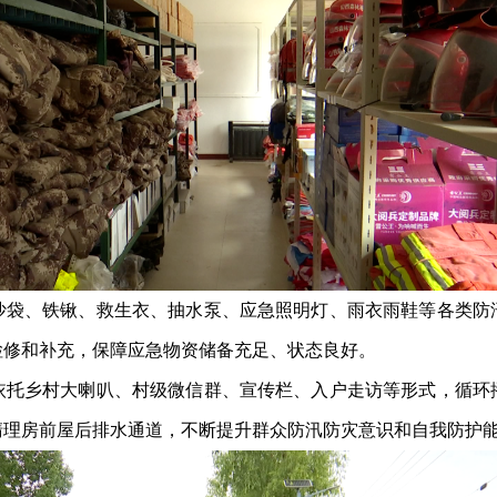
沙袋、铁锹、救生衣、抽水泵、应急照明灯、雨衣雨鞋等各类防
检修和补充，保障应急物资储备充足、状态良好。
依托乡村大喇叭、村级微信群、宣传栏、入户走访等形式，循环
清理房前屋后排水通道，不断提升群众防汛防灾意识和自我防护