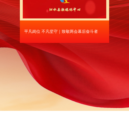
励办法，各景区景点游客大幅增长。1-11月份，全县
经济加快发展。新建5G基站28座，累计达到486座
区”。智能化矿井有序推进。“智游沁水”小程序正式
12月24日上午，沁水县第十七届人民代表大会
第八次会议闭幕
村e镇范围内新增市场主体37户，全县网络零售额达到
一年来，我们着力精打造细治理，山水之城更加
建工程具备通车条件，G342过境公路改扩建工程启
修缮。智慧停车场项目加快推进，桃园停车场开工建
用。县城第二水源工程完成土地预审，第三水厂二期管
网及雨污分流管道逐片改造更新。城市品质持续提升
正在搬迁，县委党校投入使用。县河、梅河综合治理
成景。4处小微绿地、口袋公园完成改造。玉皇山外
升。常态长效整治提升市容市貌，创新“红黑榜”物业