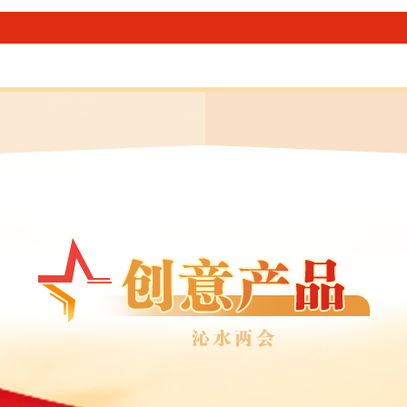
型不断深化，中国式现代化沁水实践迈出坚实步伐。
一年来，我们着力稳增长稳预期，“双赢”态势持
项目投资力度，加力扩围实施“两新”政策，经济运行稳
份，规模以上工业增加值增长7%；固定资产投资完成1
零售额完成8.2亿元，增长15.5%；一般公共预算收入完
地区生产总值完成268.2亿元，增长6%；城镇居民人均
农村居民人均可支配收入完成15713元，增长6.1
水平，预计可实现年初提出的目标。项目建设扎实推进。
省市重点工程投资完成率均位居全市前列。在5次投资
次。生态环境持续改善。试点开展矿山生态环境集中
积累经验、提供样板。建成生态节点8个，新增蓄水面