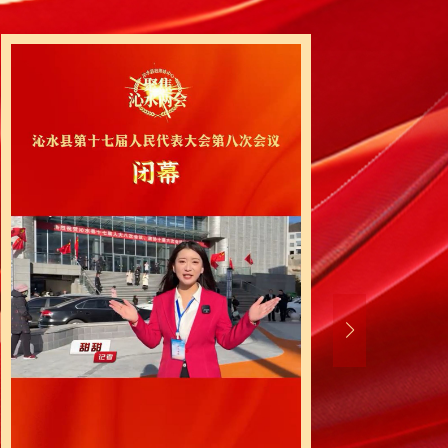
境质量稳居全省前列。经济、生态“双
竞争力百强县（市）”。
延伸。特优农业蓬勃发展。肉羊深加工
投产。全国蜂业大会在我县召开。获
型稳步推进。亿欣智能化矿井即将验收
年煤炭产量达到4250万吨。中石油
煤层气利用量63.5亿方。山西骐杰、
新材料项目3个，总投资12亿元，“沁
组建文旅集团，对全县文旅资源进行整
服务能力进一步提升；丰富文化演艺活
，小镇火爆出圈，接待游客45万人，
接待奖励办法和文旅新媒体宣传推广奖