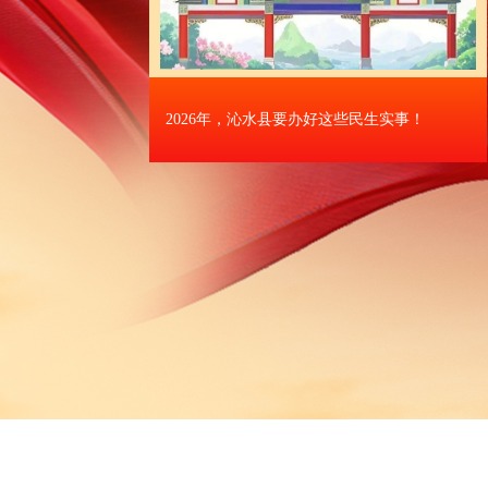
！
平凡岗位 不凡坚守｜致敬两会幕后奋斗者