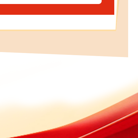
续巩固。把稳增长摆在突出位置，加大
中有进。主要指标预期良好。1-11月
33.2亿元，增长10%；限额以上单位
成30.9亿元，增长0.8%。前三季度，
可支配收入完成32102元，增长4%；
%。7项主要经济指标增速均高于全省平均
1-11月份，194个建设项目、23个
“赛马”比拼中获激励奖3次、贡献奖1
连片综合治理，实施项目9个，为全省
积150余万平方米。3处地表水国省市