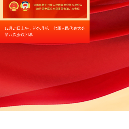
接待游客232万人次，增长33%。数字
，实现“重点区域全覆盖、关键地点无盲
上线，吃住行游购娱实现全程预约。乡
12月2
沁水县2026年民生实事项目新鲜出炉
沁水县
6亿元。
宜居。基础设施不断完善。定都路改扩
动实施，县城主次干道、人行通道有序
设，梅杏、树理等4个停车场投入使
道铺设完成72%。水、电、气、暖管
。城市综合服务中心即将启用，县医院
有序推进，19万平方米河道即将蓄水
环路、南山城市道路绿化品质整体提
管理模式，破解小区治理难题。巩固提