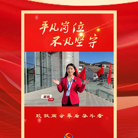
考断面稳定达标。土壤安全利用率100%。空气环
赢”态势更加巩固，连续两年上榜“中国中部地区综合
一年来，我们着力强支撑促转型，产业链条逐步
产业园投入使用。华北最大淡水三文鱼基地二期建成
评“全国乡村振兴道地药材发展示范县”称号。工业转
评定，永安宏泰试产运行，沁裕煤矿达产达效，预计全
中央处理厂三期建成投产，预计全年新增钻井205口，
华月沁谷扩规升级，泰隆新型炭材项目扎实推进。引进
河碳谷”集聚成势、扬帆起航。文旅产业不断壮大。
合。树理小镇作家小院、山居民宿投入运营，接待和
动，王蒙、梁晓声、葛水平等一批文学大家开堂布讲
增长65%，知名度和影响力不断提升。出台大宗旅游